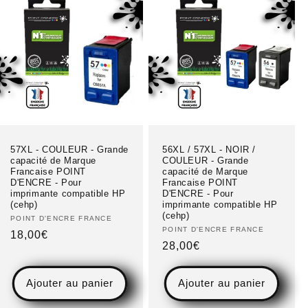
57XL - COULEUR - Grande
56XL / 57XL - NOIR /
capacité de Marque
COULEUR - Grande
Francaise POINT
capacité de Marque
D'ENCRE - Pour
Francaise POINT
imprimante compatible HP
D'ENCRE - Pour
(cehp)
imprimante compatible HP
(cehp)
Fournisseur :
POINT D'ENCRE FRANCE
Fournisseur :
POINT D'ENCRE FRANCE
Prix
18,00€
Prix
28,00€
habituel
habituel
Ajouter au panier
Ajouter au panier